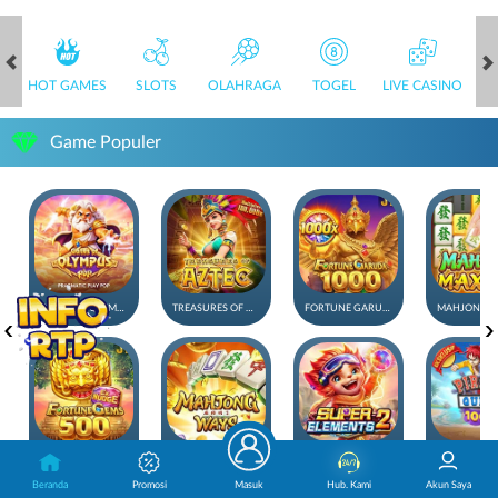
HOT GAMES
SLOTS
OLAHRAGA
TOGEL
LIVE CASINO
Game Populer
GATES OF OLYMPUS POP
TREASURES OF AZTEC
FORTUNE GARUDA 1000
FORTUNE GEMS 500
MAHJONG WAYS
SUPER ELEMENTS 2
Beranda
Promosi
Masuk
Hub. Kami
Akun Saya