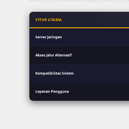
Gunakan informasi di bawah ini sebagai panduan resmi da
FITUR UTAMA
Server Jaringan
Akses Jalur Alternatif
Kompatibilitas Sistem
Layanan Pengguna