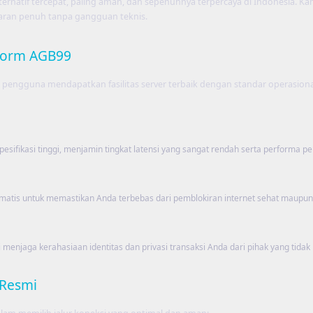
alternatif tercepat, paling aman, dan sepenuhnya terpercaya di Indonesia. 
aran penuh tanpa gangguan teknis.
tform AGB99
p pengguna mendapatkan fasilitas server terbaik dengan standar operasiona
pesifikasi tinggi, menjamin tingkat latensi yang sangat rendah serta performa p
tis untuk memastikan Anda terbebas dari pemblokiran internet sehat maupun k
mi menjaga kerahasiaan identitas dan privasi transaksi Anda dari pihak yang tida
 Resmi