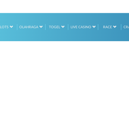
SLOTS
OLAHRAGA
TOGEL
LIVE CASINO
RACE
CR