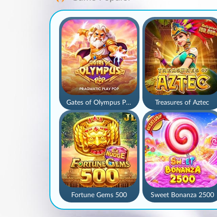
Gates of Olympus POP
Treasures of Aztec
Fortune Gems 500
Sweet Bonanza 2500