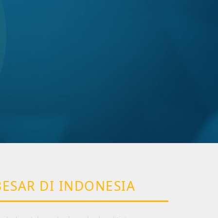
BESAR DI INDONESIA