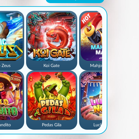
e Zeus
Koi Gate
Mahjong Magic
andito
Pedas Gila
Lucky Neko