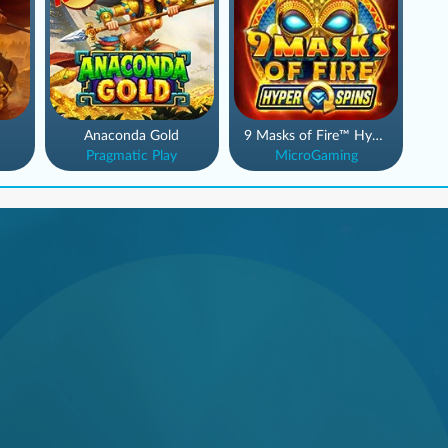
Anaconda Gold
9 Masks of Fire™ HyperSpins™
Pragmatic Play
MicroGaming