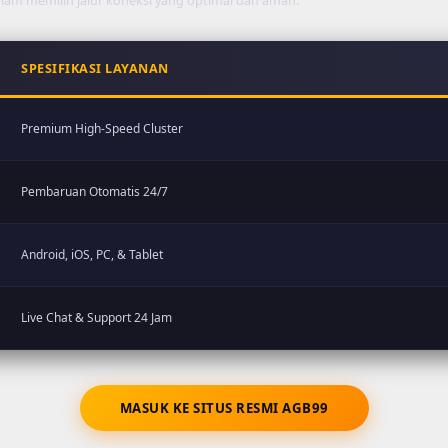
lam memilih jalur koneksi yang optimal dan aman:
SPESIFIKASI LAYANAN
Premium High-Speed Cluster
Pembaruan Otomatis 24/7
Android, iOS, PC, & Tablet
Live Chat & Support 24 Jam
MASUK KE SITUS RESMI AGB99