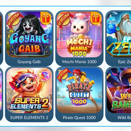
Goyang Gaib
Mochi Mania 1000
Epic Z
SUPER ELEMENTS 2
Pirate Quest 1000
Wild B