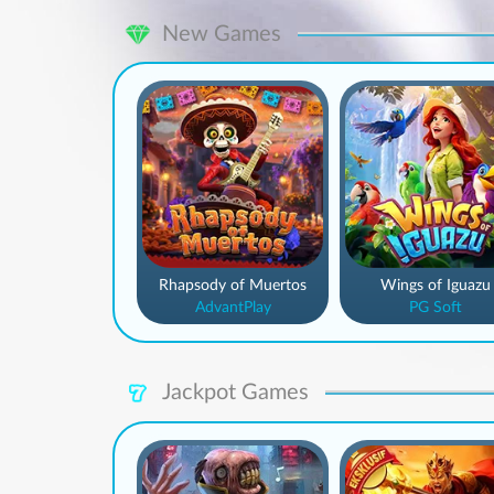
New Games
Rhapsody of Muertos
Wings of Iguazu
AdvantPlay
PG Soft
Jackpot Games