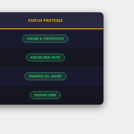
STATUS PROTEKSI
ONLINE & TERPROTEKSI
ANTI-BLOKIR AKTIF
ENKRIPSI SSL 256-BIT
RESPON CEPAT